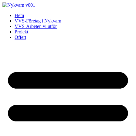
Skip
to
Hem
content
VVS-Företag i Nykvarn
VVS-Arbeten vi utför
Projekt
Offert