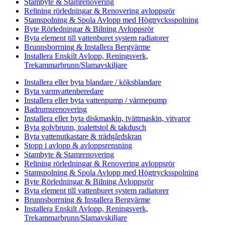
Stambyte & Stamrenovering
Relining rörledningar & Renovering avloppsrör
Stamspolning & Spola Avlopp med Högtrycksspolning
Byte Rörledningar & Bilning Avloppsrör
Byta element till vattenburet system radiatorer
Brunnsborrning & Installera Bergvärme
Installera Enskilt Avlopp, Reningsverk,
Trekammarbrunn/Slamavskiljare
Installera eller byta blandare / köksblandare
Byta varmvattenberedare
Installera eller byta vattenpump / värmepump
Badrumsrenovering
Installera eller byta diskmaskin, tvättmaskin, vitvaror
Byta golvbrunn, toalettstol & takdusch
Byta vattenutkastare & trädgårdskran
Stopp i avlopp & avloppsrensning
Stambyte & Stamrenovering
Relining rörledningar & Renovering avloppsrör
Stamspolning & Spola Avlopp med Högtrycksspolning
Byte Rörledningar & Bilning Avloppsrör
Byta element till vattenburet system radiatorer
Brunnsborrning & Installera Bergvärme
Installera Enskilt Avlopp, Reningsverk,
Trekammarbrunn/Slamavskiljare