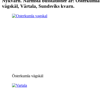
Nykvarn. Närmsta busstationer är: Österkumla
vägskäl, Vårtala, Sundsviks kvarn.
Österkumla vägskäl