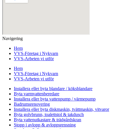
Navigering
Hem
VVS-Företag i Nykvarn
VVS-Arbeten vi utför
Hem
VVS-Företag i Nykvarn
VVS-Arbeten vi utför
Installera eller byta blandare / köksblandare
Byta varmvattenberedare
Installera eller byta vattenpump / värmepump
Badrumsrenovering
Installera eller byta diskmaskin, tvättmaskin, vitvaror
Byta golvbrunn, toalettstol & takdusch
Byta vattenutkastare & trädgårdskran
Stopp i avlopp & avloppsrensning