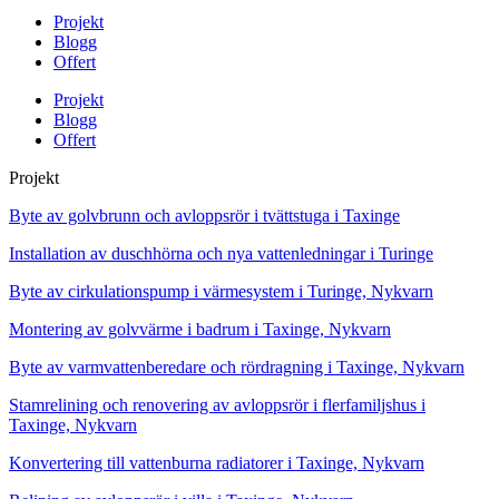
Projekt
Blogg
Offert
Projekt
Blogg
Offert
Projekt
Byte av golvbrunn och avloppsrör i tvättstuga i Taxinge
Installation av duschhörna och nya vattenledningar i Turinge
Byte av cirkulationspump i värmesystem i Turinge, Nykvarn
Montering av golvvärme i badrum i Taxinge, Nykvarn
Byte av varmvattenberedare och rördragning i Taxinge, Nykvarn
Stamrelining och renovering av avloppsrör i flerfamiljshus i
Taxinge, Nykvarn
Konvertering till vattenburna radiatorer i Taxinge, Nykvarn