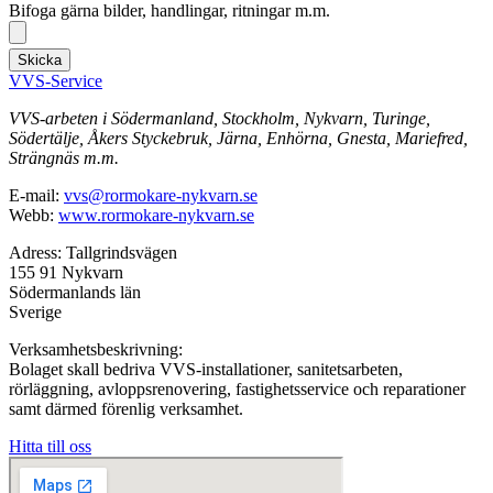
Bifoga gärna bilder, handlingar, ritningar m.m.
Skicka
VVS-Service
VVS-arbeten i Södermanland, Stockholm, Nykvarn, Turinge,
Södertälje, Åkers Styckebruk, Järna, Enhörna, Gnesta, Mariefred,
Strängnäs m.m.
E-mail:
vvs@rormokare-nykvarn.se
Webb:
www.rormokare-nykvarn.se
Adress: Tallgrindsvägen
155 91 Nykvarn
Södermanlands län
Sverige
Verksamhetsbeskrivning:
Bolaget skall bedriva VVS-installationer, sanitetsarbeten,
rörläggning, avloppsrenovering, fastighetsservice och reparationer
samt därmed förenlig verksamhet.
Hitta till oss