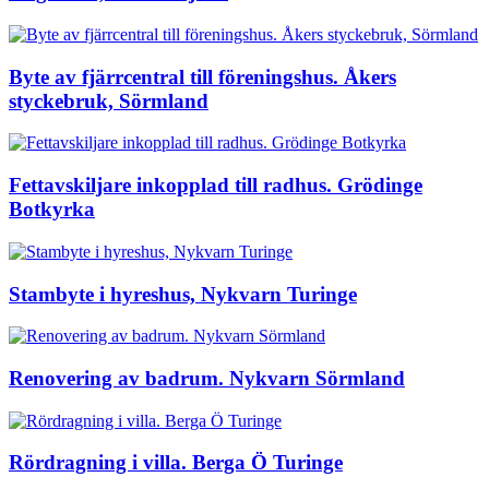
Byte av fjärrcentral till föreningshus. Åkers
styckebruk, Sörmland
Fettavskiljare inkopplad till radhus. Grödinge
Botkyrka
Stambyte i hyreshus, Nykvarn Turinge
Renovering av badrum. Nykvarn Sörmland
Rördragning i villa. Berga Ö Turinge