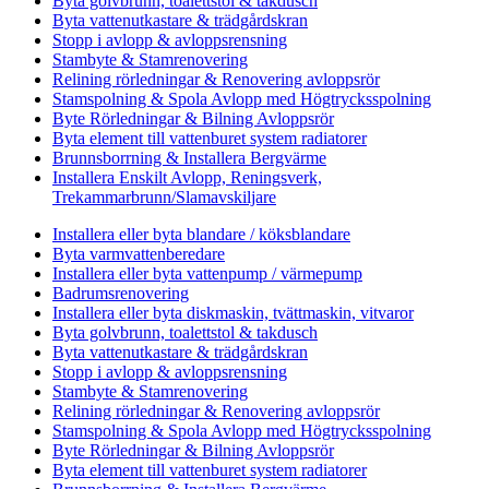
Byta golvbrunn, toalettstol & takdusch
Byta vattenutkastare & trädgårdskran
Stopp i avlopp & avloppsrensning
Stambyte & Stamrenovering
Relining rörledningar & Renovering avloppsrör
Stamspolning & Spola Avlopp med Högtrycksspolning
Byte Rörledningar & Bilning Avloppsrör
Byta element till vattenburet system radiatorer
Brunnsborrning & Installera Bergvärme
Installera Enskilt Avlopp, Reningsverk,
Trekammarbrunn/Slamavskiljare
Installera eller byta blandare / köksblandare
Byta varmvattenberedare
Installera eller byta vattenpump / värmepump
Badrumsrenovering
Installera eller byta diskmaskin, tvättmaskin, vitvaror
Byta golvbrunn, toalettstol & takdusch
Byta vattenutkastare & trädgårdskran
Stopp i avlopp & avloppsrensning
Stambyte & Stamrenovering
Relining rörledningar & Renovering avloppsrör
Stamspolning & Spola Avlopp med Högtrycksspolning
Byte Rörledningar & Bilning Avloppsrör
Byta element till vattenburet system radiatorer