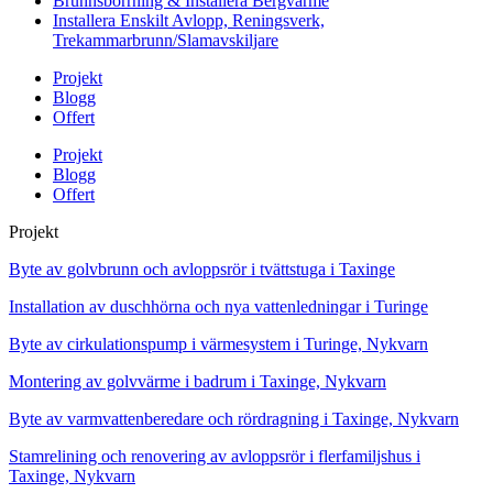
Brunnsborrning & Installera Bergvärme
Installera Enskilt Avlopp, Reningsverk,
Trekammarbrunn/Slamavskiljare
Projekt
Blogg
Offert
Projekt
Blogg
Offert
Projekt
Byte av golvbrunn och avloppsrör i tvättstuga i Taxinge
Installation av duschhörna och nya vattenledningar i Turinge
Byte av cirkulationspump i värmesystem i Turinge, Nykvarn
Montering av golvvärme i badrum i Taxinge, Nykvarn
Byte av varmvattenberedare och rördragning i Taxinge, Nykvarn
Stamrelining och renovering av avloppsrör i flerfamiljshus i
Taxinge, Nykvarn