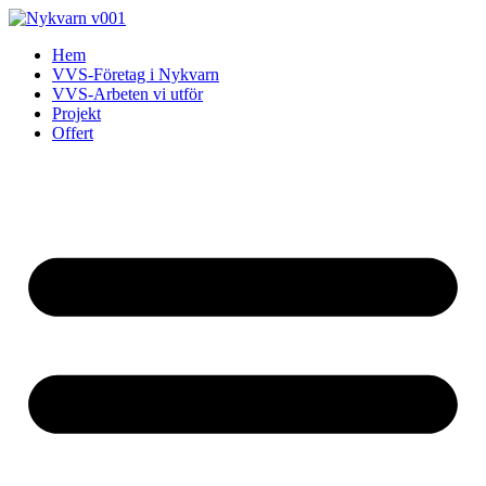
Skip
to
Hem
content
VVS-Företag i Nykvarn
VVS-Arbeten vi utför
Projekt
Offert