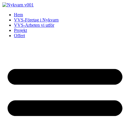
Skip
to
Hem
content
VVS-Företag i Nykvarn
VVS-Arbeten vi utför
Projekt
Offert