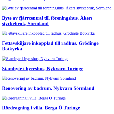
Byte av fjärrcentral till föreningshus. Åkers
styckebruk, Sörmland
Fettavskiljare inkopplad till radhus. Grödinge
Botkyrka
Stambyte i hyreshus, Nykvarn Turinge
Renovering av badrum. Nykvarn Sörmland
Rördragning i villa. Berga Ö Turinge