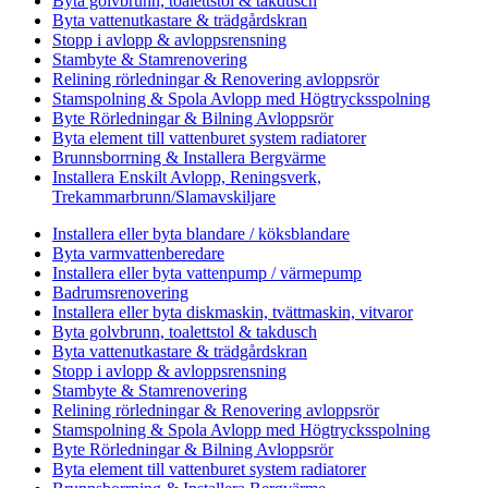
Byta golvbrunn, toalettstol & takdusch
Byta vattenutkastare & trädgårdskran
Stopp i avlopp & avloppsrensning
Stambyte & Stamrenovering
Relining rörledningar & Renovering avloppsrör
Stamspolning & Spola Avlopp med Högtrycksspolning
Byte Rörledningar & Bilning Avloppsrör
Byta element till vattenburet system radiatorer
Brunnsborrning & Installera Bergvärme
Installera Enskilt Avlopp, Reningsverk,
Trekammarbrunn/Slamavskiljare
Installera eller byta blandare / köksblandare
Byta varmvattenberedare
Installera eller byta vattenpump / värmepump
Badrumsrenovering
Installera eller byta diskmaskin, tvättmaskin, vitvaror
Byta golvbrunn, toalettstol & takdusch
Byta vattenutkastare & trädgårdskran
Stopp i avlopp & avloppsrensning
Stambyte & Stamrenovering
Relining rörledningar & Renovering avloppsrör
Stamspolning & Spola Avlopp med Högtrycksspolning
Byte Rörledningar & Bilning Avloppsrör
Byta element till vattenburet system radiatorer