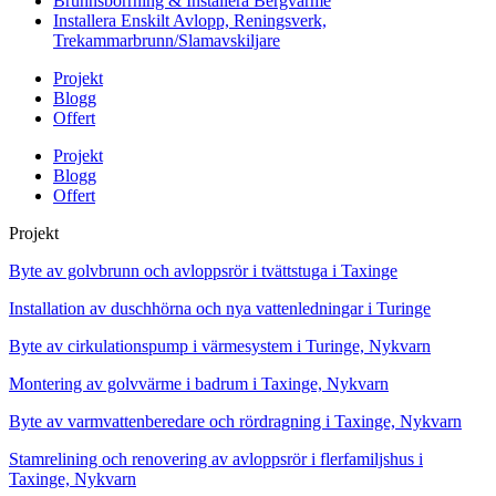
Brunnsborrning & Installera Bergvärme
Installera Enskilt Avlopp, Reningsverk,
Trekammarbrunn/Slamavskiljare
Projekt
Blogg
Offert
Projekt
Blogg
Offert
Projekt
Byte av golvbrunn och avloppsrör i tvättstuga i Taxinge
Installation av duschhörna och nya vattenledningar i Turinge
Byte av cirkulationspump i värmesystem i Turinge, Nykvarn
Montering av golvvärme i badrum i Taxinge, Nykvarn
Byte av varmvattenberedare och rördragning i Taxinge, Nykvarn
Stamrelining och renovering av avloppsrör i flerfamiljshus i
Taxinge, Nykvarn