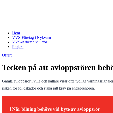
Hem
VVS-Företag i Nykvarn
VVS-Arbeten vi utför
Projekt
Offert
Tecken på att avloppsrören behöve
Gamla avloppsrör i villa och källare visar ofta tydliga varningssignale
risken för följdskador och ställa rätt krav på entreprenören.
ℹ️ När bilning behövs vid byte av avloppsrör