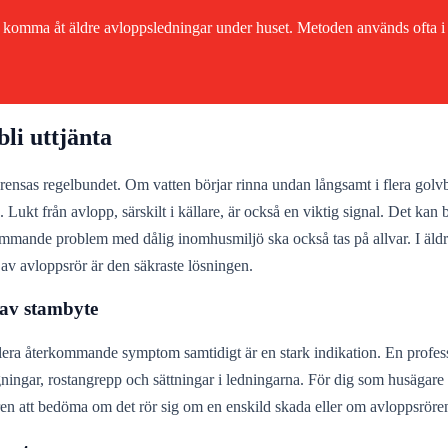
t komma åt äldre avloppsledningar under huset. Metoden används ofta i k
li uttjänta
ensas regelbundet. Om vatten börjar rinna undan långsamt i flera golvbru
g. Lukt från avlopp, särskilt i källare, är också en viktig signal. Det kan
ommande problem med dålig inomhusmiljö ska också tas på allvar. I äldre 
e av avloppsrör är den säkraste lösningen.
 av stambyte
lera återkommande symptom samtidigt är en stark indikation. En profess
gningar, rostangrepp och sättningar i ledningarna. För dig som husägare
en att bedöma om det rör sig om en enskild skada eller om avloppsrören i 