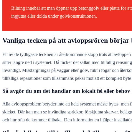
Bilning innebär att man öppnar upp betonggolv eller platta för at
ingjutna eller dolda under golvkonstruktionen.
Vanliga tecken på att avloppsrören börjar b
Ett av de tydligaste tecknen är återkommande stopp trots att avloppen r
sitter längre ned i systemet. Då räcker det sällan med tillfällig rensnin
invändigt. Missfärgningar på väggar eller golv, fukt i fogar och återk
tillfälliga reparationer som tillsammans pekar mot att ett komplett byt
Så avgör du om det handlar om lokalt fel eller behov
Alla avloppsproblem betyder inte att hela systemet måste bytas, men f
skicket. Där kan man se invändiga sprickor, förskjutna skarvar, beläg
och hur ofta de kommer tillbaka. Den informationen hjälper installatör