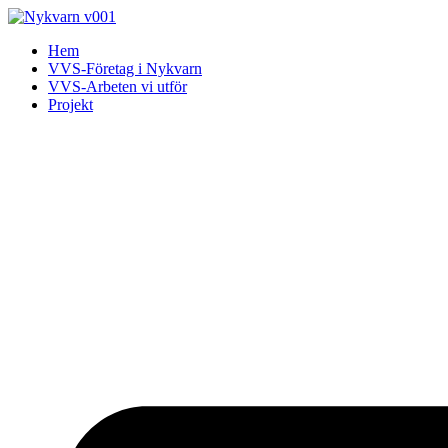
Skip
to
Hem
content
VVS-Företag i Nykvarn
VVS-Arbeten vi utför
Projekt