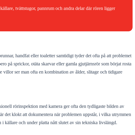
ällare, tvättstugor, pannrum och andra delar där rören ligger
nnar, handfat eller toaletter samtidigt tyder det ofta på att problemet
 bero på sprickor, otäta skarvar eller gamla gjutjärnsrör som börjat rosta
villor ser man ofta en kombination av ålder, slitage och tidigare
ionell rörinspektion med kamera ger ofta den tydligaste bilden av
 är det klokt att dokumentera när problemen uppstår, i vilka utrymmen
källare och under platta nått slutet av sin tekniska livslängd.